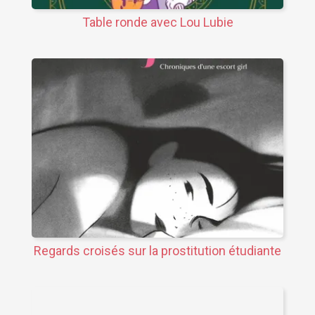
Table ronde avec Lou Lubie
Regards croisés sur la prostitution étudiante