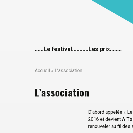
……Le festival….
…….Les prix……..
Accueil
»
L’association
L’association
D’abord appelée « Le 
2016 et devient
A To
renouveler au fil de