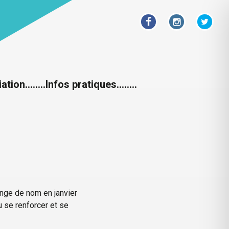
iation……..
Infos pratiques……..
ange de nom en janvier
u se renforcer et se