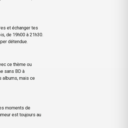
res et échanger tes
is, de 19h00 à 21h30.
uper détendue.
avec ce thème ou
me sans BD à
os albums, mais ce
 des moments de
meur est toujours au