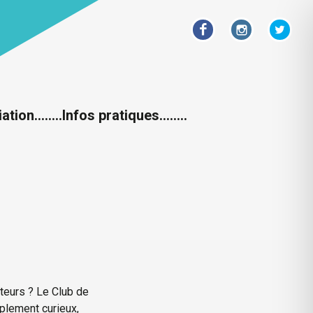
iation……..
Infos pratiques……..
teurs ? Le Club de
mplement curieux,