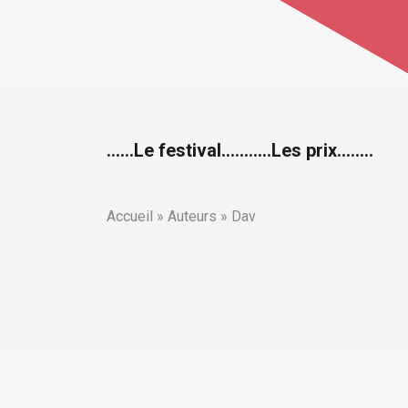
……Le festival….
…….Les prix……..
Accueil
»
Auteurs
»
Dav