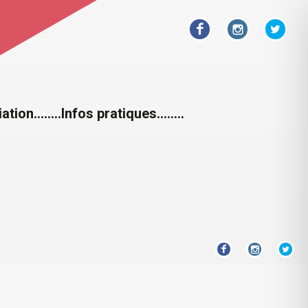
iation……..
Infos pratiques……..