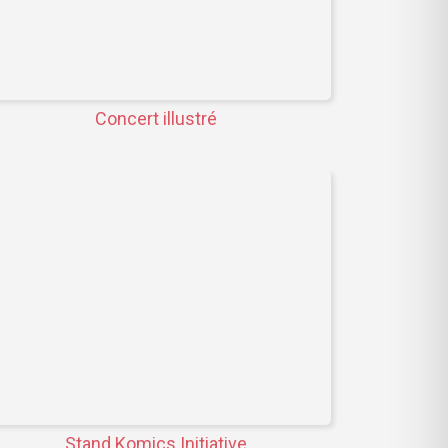
Concert illustré
Stand Komics Initiative