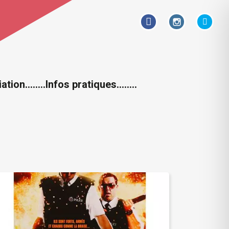
iation……..
Infos pratiques……..