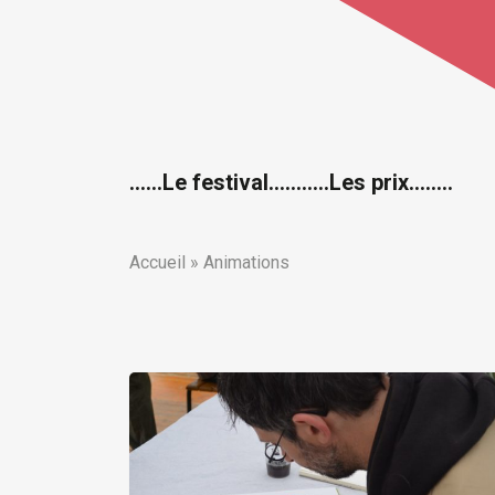
……Le festival….
…….Les prix……..
Accueil
»
Animations