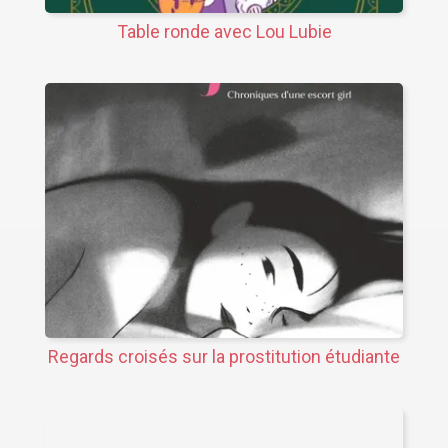
Table ronde avec Lou Lubie
Regards croisés sur la prostitution étudiante